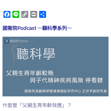
F
L
C
P
分
a
i
o
r
享
國衛院Podcast —聽科學系列—
c
n
p
i
e
e
y
n
b
L
t
o
i
o
n
k
k
什麼是「父親生育年齡效應」？