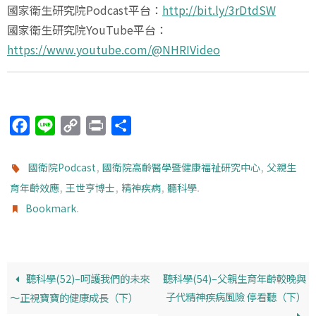
國家衛生研究院Podcast平台：
http://bit.ly/3rDtdSW
國家衛生研究院YouTube平台：
https://www.youtube.com/@NHRIVideo
F
L
C
P
分
a
i
o
r
享
c
n
p
i
,
,
國衛院Podcast
國衛院高齡醫學暨健康福祉研究中心
父親生
e
e
y
n
,
,
,
.
育年齡效應
王世亨博士
精神疾病
聽科學
b
L
t
.
Bookmark
o
i
o
n
k
k
聽科學(52)–呵護我們的未來
聽科學(54)–父親生育年齡較晚與
子代精神疾病風險 停看聽（下）
～正視寶寶的健康成長（下）