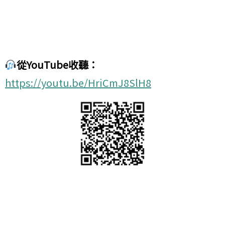
從YouTube收聽：
https://youtu.be/HriCmJ8SlH8