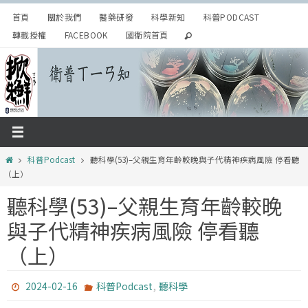
Skip
首頁
關於我們
醫藥研發
科學新知
科普PODCAST
to
轉載授權
FACEBOOK
國衛院首頁
content
Home
科普Podcast
聽科學(53)–父親生育年齡較晚與子代精神疾病風險 停看聽
（上）
聽科學(53)–父親生育年齡較晚
與子代精神疾病風險 停看聽
（上）
,
2024-02-16
科普Podcast
聽科學