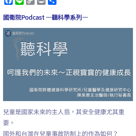
F
L
C
P
分
a
i
o
r
享
國衛院Podcast —聽科學系列—
c
n
p
i
e
e
y
n
b
L
t
o
i
o
n
k
k
兒童是國家未來的主人翁，其安全健康尤其重
要。
國外和台灣在兒童事故防制上的作為如何？