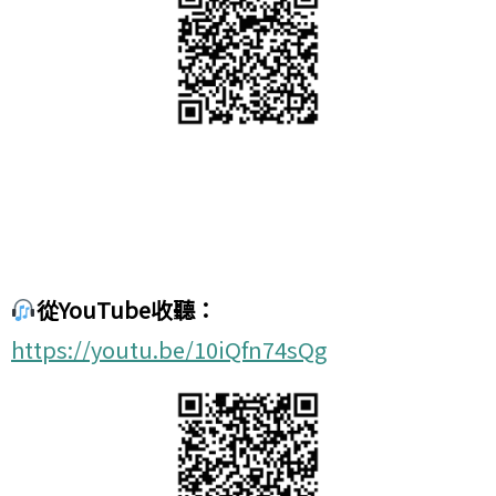
從YouTube收聽：
https://youtu.be/10iQfn74sQg