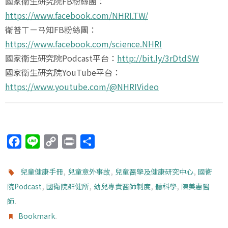
國家衛生研究院FB粉絲團：
https://www.facebook.com/NHRI.TW/
衛普ㄒㄧㄢ知FB粉絲團：
https://www.facebook.com/science.NHRI
國家衛生研究院Podcast平台：
http://bit.ly/3rDtdSW
國家衛生研究院YouTube平台：
https://www.youtube.com/@NHRIVideo
F
L
C
P
分
a
i
o
r
享
c
n
p
i
,
,
,
兒童健康手冊
兒童意外事故
兒童醫學及健康研究中心
國衛
e
e
y
n
,
,
,
,
院Podcast
國衛院群健所
幼兒專責醫師制度
聽科學
陳美惠醫
b
L
t
.
師
o
i
.
Bookmark
o
n