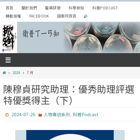
Skip
首頁
關於我們
醫藥研發
科學新知
科普PODCAST
to
轉載授權
FACEBOOK
國衛院首頁
content
Home
2024
7 月
陳穆貞研究助理：優秀助理評選
特優獎得主（下）
,
2024-07-26
人物專訪系列
科普Podcast