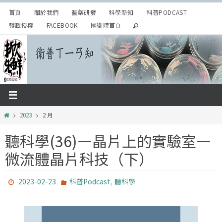
Skip
首頁
關於我們
醫藥研發
科學新知
科普PODCAST
to
轉載授權
FACEBOOK
國衛院首頁
content
Home
2023
2 月
聽科學(36)—晶片上的實驗室—
微流體晶片科技（下）
,
2023-02-23
科普Podcast
聽科學