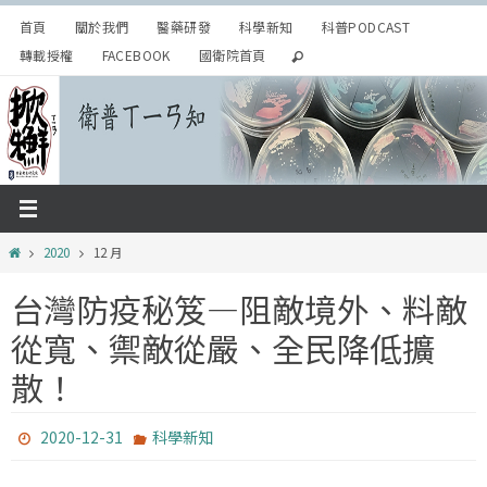
Skip
首頁
關於我們
醫藥研發
科學新知
科普PODCAST
to
轉載授權
FACEBOOK
國衛院首頁
content
Home
2020
12 月
台灣防疫秘笈—阻敵境外、料敵
從寬、禦敵從嚴、全民降低擴
散！
2020-12-31
科學新知