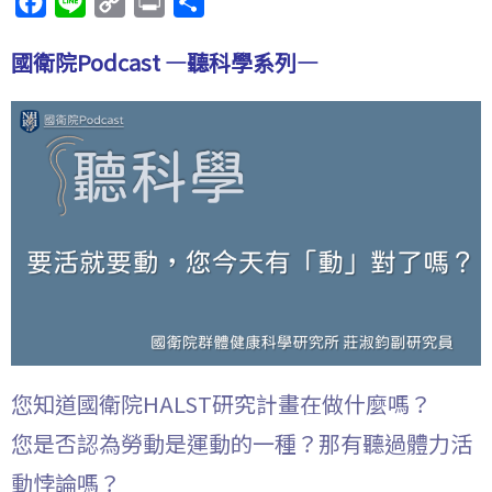
F
L
C
P
分
a
i
o
r
享
國衛院Podcast —聽科學系列—
c
n
p
i
e
e
y
n
b
L
t
o
i
o
n
k
k
您知道國衛院HALST研究計畫在做什麼嗎？
您是否認為勞動是運動的一種？那有聽過體力活
動悖論嗎？