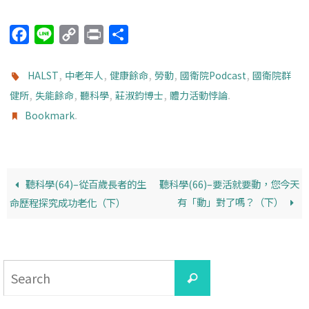
F
L
C
P
分
a
i
o
r
享
c
n
p
i
,
,
,
,
,
HALST
中老年人
健康餘命
勞動
國衛院Podcast
國衛院群
e
e
y
n
,
,
,
,
.
健所
失能餘命
聽科學
莊淑鈞博士
體力活動悖論
b
L
t
.
Bookmark
o
i
o
n
k
k
聽科學(64)–從百歲長者的生
聽科學(66)–要活就要動，您今天
有「動」對了嗎？（下）
命歷程探究成功老化（下）
Search
Search
for: