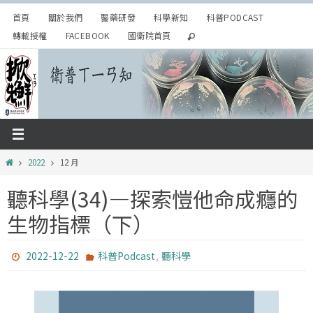
Skip
首頁
關於我們
醫藥研發
科學新知
科普PODCAST
to
轉載授權
FACEBOOK
國衛院首頁
content
Home
2022
12 月
聽科學(34)—探索愷他命成癮的
生物指標（下）
,
2022-12-22
科普Podcast
聽科學