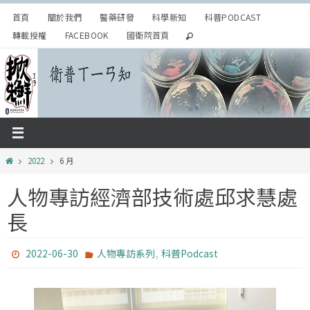
Skip
首頁
關於我們
醫藥研發
科學新知
科普PODCAST
to
轉載授權
FACEBOOK
國衛院首頁
content
Home
2022
6 月
人物專訪經濟部技術處邱求慧處
長
,
2022-06-30
人物專訪系列
科普Podcast