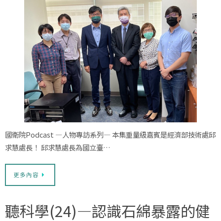
國衛院Podcast —人物專訪系列— 本集重量級嘉賓是經濟部技術處邱
求慧處長！ 邱求慧處長為國立臺…
更多內容
聽科學(24)—認識石綿暴露的健