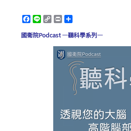
F
L
C
P
分
a
i
o
r
享
國衛院Podcast —聽科學系列—
c
n
p
i
e
e
y
n
b
L
t
o
i
o
n
k
k