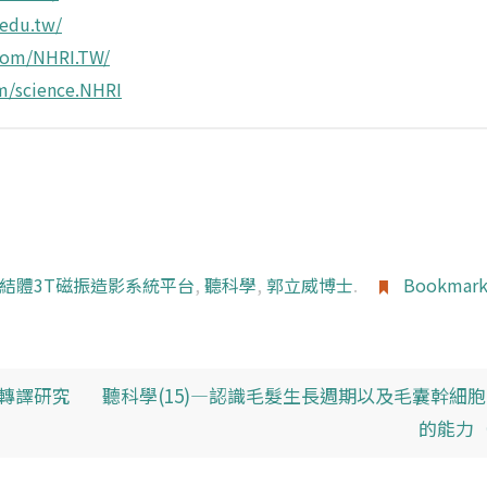
.edu.tw/
com/NHRI.TW/
m/science.NHRI
結體3T磁振造影系統平台
,
聽科學
,
郭立威博士
.
Bookmar
與轉譯研究
聽科學(15)—認識毛髮生長週期以及毛囊幹細
的能力