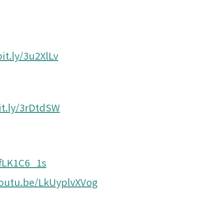
bit.ly/3u2XlLv
it.ly/3rDtdSW
rfLK1C6_1s
youtu.be/LkUyplvXVog