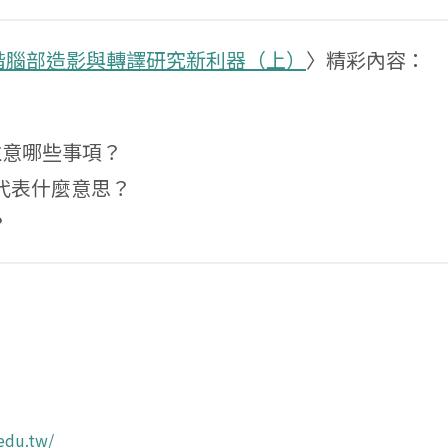
階腦部造影與轉譯研究新利器（上）
〉精彩內容：
注意哪些事項？
代表什麼意思？
？
.edu.tw/