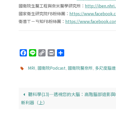
國衛院生醫工程與奈米醫學研究所：
http://iben.nhri
國家衛生研究院FB粉絲團：
https://www.facebook.
衛普ㄒㄧㄢ知FB粉絲團：
https://www.facebook.co
F
L
C
P
分
a
i
o
r
享
c
n
p
i
MRI
,
國衛院Podcast
,
國衛院醫奈所
,
多尺度腦連
e
e
y
n
b
L
t
o
i
聽科學(13)—透視您的大腦：高階腦部造影
o
n
新利器（上）
k
k