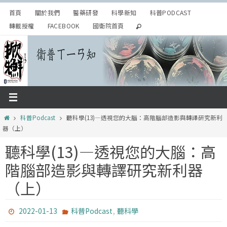
Skip
首頁
關於我們
醫藥研發
科學新知
科普PODCAST
to
轉載授權
FACEBOOK
國衛院首頁
content
Home
科普Podcast
聽科學(13)—透視您的大腦：高階腦部造影與轉譯研究新利
器（上）
聽科學(13)—透視您的大腦：高
階腦部造影與轉譯研究新利器
（上）
,
2022-01-13
科普Podcast
聽科學