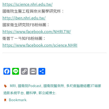
https://science.nhri.edu.tw/
國衛院生醫工程與奈米醫學研究所：
http://iben.nhri.edu.tw/
國家衛生研究院FB粉絲團：
https://www.facebook.com/NHRI.TW/
衛普ㄒㄧㄢ知FB粉絲團：
https://www.facebook.com/science.NHRI
F
L
C
P
分
a
i
o
r
享
c
n
p
i
,
,
,
MRI
國衛院Podcast
國衛院醫奈所
多尺度腦連結體3T磁振
e
e
y
n
,
,
.
造影系統平台
聽科學
郭立威博士
b
L
t
.
Bookmark
o
i