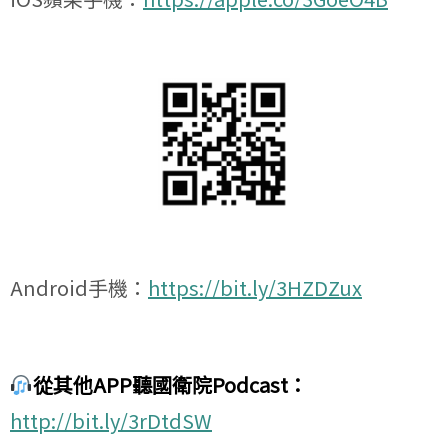
Android手機：
https://bit.ly/3HZDZux
從其他APP聽國衛院Podcast：
http://bit.ly/3rDtdSW