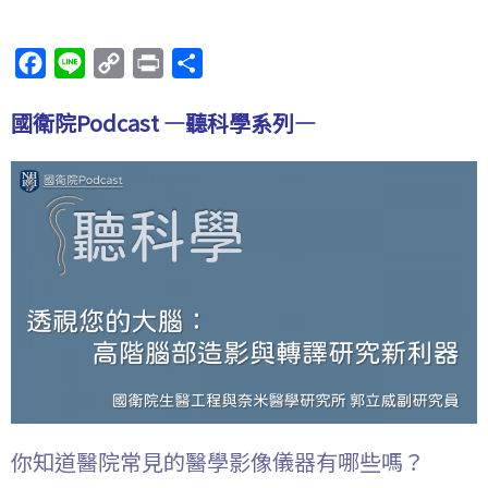
F
L
C
P
分
a
i
o
r
享
國衛院Podcast —聽科學系列—
c
n
p
i
e
e
y
n
b
L
t
o
i
o
n
k
k
你知道醫院常見的醫學影像儀器有哪些嗎？