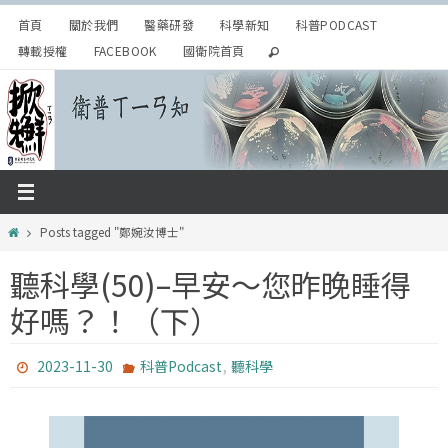
Skip
首頁
關於我們
醫藥研發
科學新知
科普PODCAST
to
轉載授權
FACEBOOK
國衛院首頁
content
Home
Posts tagged "鄭婉汝博士"
聽科學(50)–早安～您昨晚睡得
好嗎？！（下）
,
2023-11-30
科普Podcast
聽科學