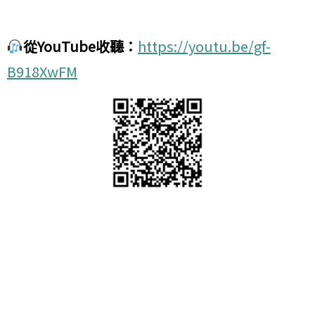
從YouTube收聽：
https://youtu.be/gf-
B918XwFM