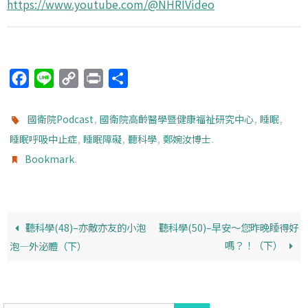
https://www.youtube.com/@NHRIVideo
F
L
C
P
分
a
i
o
r
享
c
n
p
i
,
,
,
國衛院Podcast
國衛院高齡醫學暨健康福祉研究中心
睡眠
e
e
y
n
,
,
,
.
睡眠呼吸中止症
睡眠障礙
聽科學
鄭婉汝博士
b
L
t
.
Bookmark
o
i
o
n
k
k
聽科學(48)–亦敵亦友的小泡
聽科學(50)–早安～您昨晚睡得好
嗎？！（下）
泡—外泌體（下）