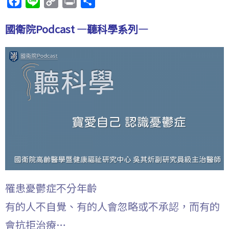
F
L
C
P
分
a
i
o
r
享
國衛院Podcast —聽科學系列—
c
n
p
i
e
e
y
n
b
L
t
o
i
o
n
k
k
罹患憂鬱症不分年齡
有的人不自覺、有的人會忽略或不承認，而有的
會抗拒治療…