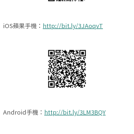
iOS蘋果手機：
http://bit.ly/3JAoqvT
Android手機：
http://bit.ly/3LM3BQY