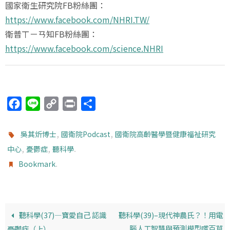
國家衛生研究院FB粉絲團：
https://www.facebook.com/NHRI.TW/
衛普ㄒㄧㄢ知FB粉絲團：
https://www.facebook.com/science.NHRI
F
L
C
P
分
a
i
o
r
享
c
n
p
i
,
,
吳其炘博士
國衛院Podcast
國衛院高齡醫學暨健康福祉研究
e
e
y
n
,
,
.
中心
憂鬱症
聽科學
b
L
t
.
Bookmark
o
i
o
n
k
k
聽科學(37)—寶愛自己 認識
聽科學(39)–現代神農氏？！用電
腦人工智慧與預測模型嚐百草
憂鬱症（上）