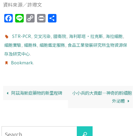
資料來源／許瓈文
F
L
C
P
分
a
i
o
r
享
c
n
p
i
,
,
,
,
,
STR-PCR
交叉污染
國衛院
海利耶塔•拉克斯
海拉細胞
e
e
y
n
,
,
,
細胞實驗
細胞株
細胞鑑定服務
食品工業發展研究所生物資源保
b
L
t
.
存及研究中心
o
i
.
Bookmark
o
n
k
k
阿茲海默症藥物的新里程碑
小小兵的大貢獻—神奇的幹細胞
外泌體
Search
Search