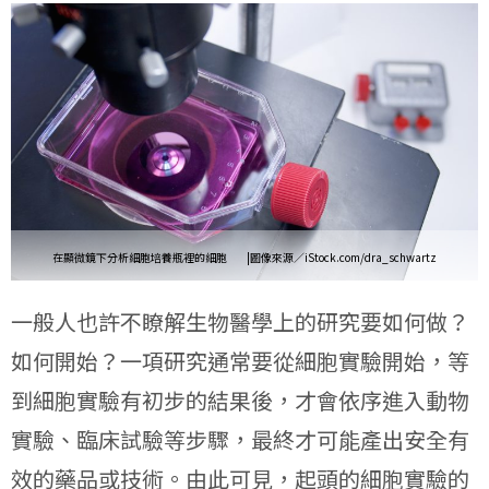
c
n
p
i
e
e
y
n
b
L
t
o
i
o
n
k
k
在顯微鏡下分析
細胞培養瓶裡
的細胞 |圖像來源／iStock.com/dra_schwartz
一般人也許不瞭解生物醫學上的研究要如何做？
如何開始？一項研究通常要從細胞實驗開始，等
到細胞實驗有初步的結果後，才會依序進入動物
實驗、臨床試驗等步驟，最終才可能產出安全有
效的藥品或技術。由此可見，起頭的細胞實驗的