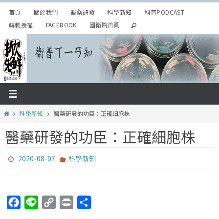
Skip
首頁
關於我們
醫藥研發
科學新知
科普PODCAST
to
轉載授權
FACEBOOK
國衛院首頁
content
Home
科學新知
醫藥研發的功臣：正確細胞株
醫藥研發的功臣：正確細胞株
2020-08-07
科學新知
F
L
C
P
分
a
i
o
r
享