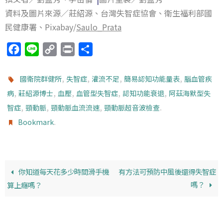
資料及圖片來源／莊紹源、台灣失智症協會、衛生福利部國
民健康署、Pixabay/
Saulo_Prata
F
L
C
P
分
a
i
o
r
享
c
n
p
i
,
,
,
,
國衛院群健所
失智症
灌流不足
簡易認知功能量表
腦血管疾
e
e
y
n
,
,
,
,
,
病
莊紹源博士
血壓
血管型失智症
認知功能衰退
阿茲海默型失
b
L
t
,
,
,
.
智症
頸動脈
頸動脈血流流速
頸動脈超音波檢查
o
i
.
Bookmark
o
n
k
k
你知道每天花多少時間滑手機
有方法可預防中風後還得失智症
嗎？
算上癮嗎？