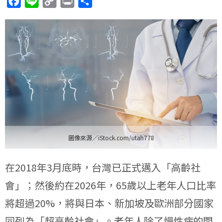
F
L
C
P
分
a
i
o
r
享
c
n
p
i
e
e
y
n
b
L
t
o
i
o
n
k
k
圖像來源／iStock.com/utah778
在2018年3月底時，台灣已正式邁入「高齡社
會」；然後約在2026年，65歲以上老年人口比率
將超過20%，將與日本、新加坡及歐洲部分國家
同列為「超高齡社會」。老年人除了慢性病的問