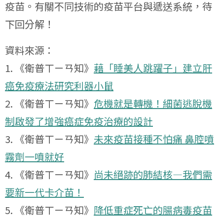
疫苗。有關不同技術的疫苗平台與遞送系統，待
下回分解！
資料來源：
1. 《衛普ㄒㄧㄢ知》
藉「睡美人跳躍子」建立肝
癌免疫療法研究利器小鼠
2. 《衛普ㄒㄧㄢ知》
危機就是轉機！細菌逃脫機
制啟發了增強癌症免疫治療的設計
3. 《衛普ㄒㄧㄢ知》
未來疫苗接種不怕痛 鼻腔噴
霧劑一噴就好
4. 《衛普ㄒㄧㄢ知》
尚未絕跡的肺結核—我們需
要新一代卡介苗！
5. 《衛普ㄒㄧㄢ知》
降低重症死亡的腸病毒疫苗