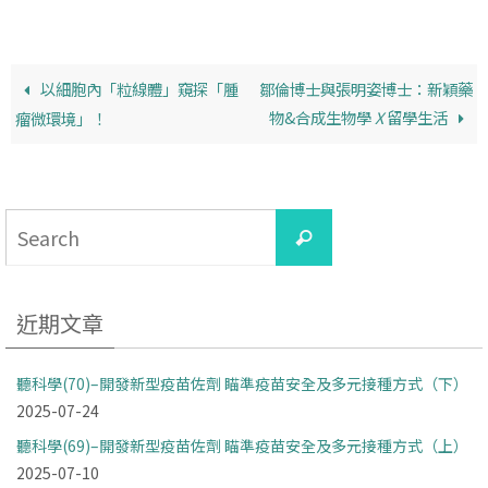
b
L
t
o
i
o
n
以細胞內「粒線體」窺探「腫
鄒倫博士與張明姿博士：新穎藥
k
k
物&合成生物學
X
留學生活
瘤微環境」！
Search
Search
for:
近期文章
聽科學(70)–開發新型疫苗佐劑 瞄準疫苗安全及多元接種方式（下）
2025-07-24
聽科學(69)–開發新型疫苗佐劑 瞄準疫苗安全及多元接種方式（上）
2025-07-10