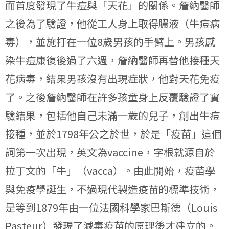
而首度發現了牛痘與「天花」的關係。詹納醫師
之後為了驗證，他從工人身上取得膿液（牛痘病
毒），並施打在一位8歲男孩的手臂上。男孩感
染牛痘康復後過了六週，詹納醫師再替他接種天
花病毒，結果男孩沒有出現症狀，他對天花免疫
了。之後詹納醫師在許多孩童身上反覆驗證了實
驗結果，包括他自己未滿一歲的兒子，創出牛痘
接種，並於1798年公之於世，於是「疫苗」這個
詞第一次出現，英文為vaccine，字根就源自於
拉丁文的「牛」（vacca）。由此開始，疫苗學
與免疫學誕生，不過現代製造疫苗的標準技術，
是等到1879年由一位法國科學家巴斯德（Louis
Pasteur）發現了減毒疫苗的原理後才建立的。