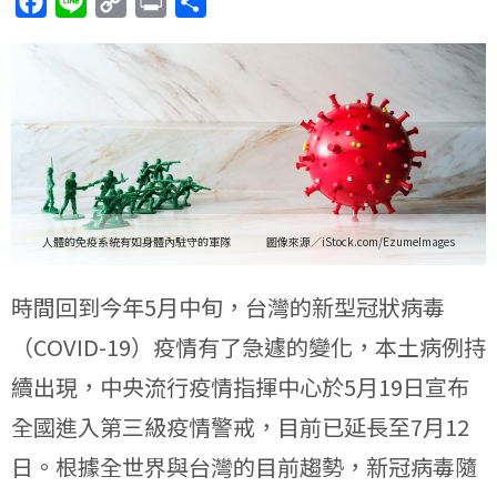
F
L
C
P
分
a
i
o
r
享
c
n
p
i
e
e
y
n
b
L
t
o
i
o
n
k
k
人體的免疫系統有如身體內駐守的軍隊 圖像來源／iStock.com/EzumeImages
時間回到今年5月中旬，台灣的新型冠狀病毒
（COVID-19）疫情有了急遽的變化，本土病例持
續出現，中央流行疫情指揮中心於5月19日宣布
全國進入第三級疫情警戒，目前已延長至7月12
日。根據全世界與台灣的目前趨勢，新冠病毒隨