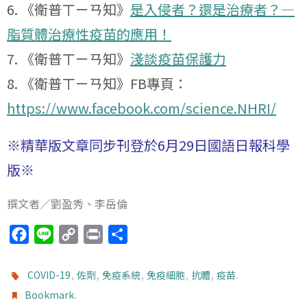
6. 《衛普ㄒㄧㄢ知》
是入侵者？還是治療者？—
脂質體治療性疫苗的應用！
7. 《衛普ㄒㄧㄢ知》
淺談疫苗保護力
8. 《衛普ㄒㄧㄢ知》FB專頁：
https://www.facebook.com/science.NHRI/
※精華版文章同步刊登於6月29日國語日報科學
版※
撰文者／劉盈秀、李岳倫
F
L
C
P
分
a
i
o
r
享
c
n
p
i
,
,
,
,
,
.
COVID-19
佐劑
免疫系統
免疫細胞
抗體
疫苗
e
e
y
n
.
Bookmark