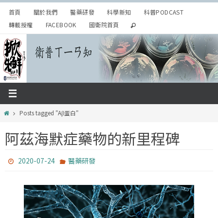
Skip
首頁
關於我們
醫藥研發
科學新知
科普PODCAST
to
轉載授權
FACEBOOK
國衛院首頁
content
Home
Posts tagged "Aβ蛋白"
阿茲海默症藥物的新里程碑
2020-07-24
醫藥研發