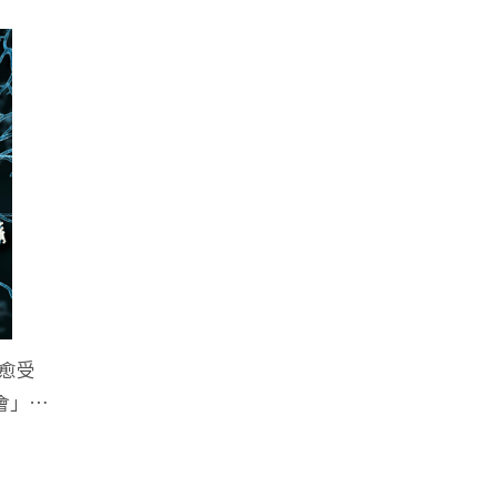
愈受
會」…