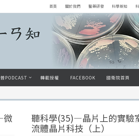
首頁
關於我們
醫藥研發
科學新知
科
普PODCAST
轉載授權
FACEBOOK
國衛院首頁
—微
聽科學(35)—晶片上的實驗
流體晶片科技（上）