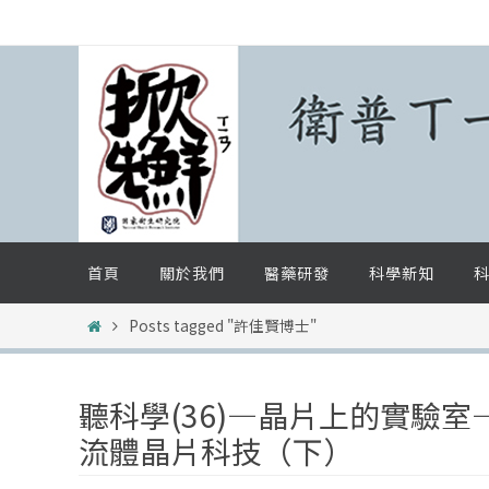
Skip
to
content
Skip
首頁
關於我們
醫藥研發
科學新知
科
to
content
Home
Posts tagged "許佳賢博士"
聽科學(36)—晶片上的實驗室
流體晶片科技（下）