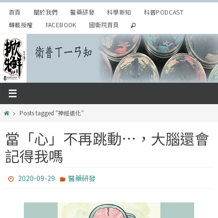
Skip
首頁
關於我們
醫藥研發
科學新知
科普PODCAST
to
轉載授權
FACEBOOK
國衛院首頁
content
Home
Posts tagged "神經退化"
當「心」不再跳動…，大腦還會
記得我嗎
2020-09-29
醫藥研發